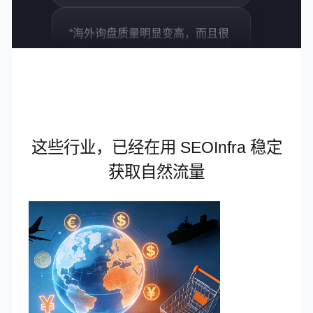
稳定。” 工厂视频和产品讲解转成
“一个
SEO 文章后，我们的网站在多个
播客、
关键词上开始稳定排名，询盘质
创作，
量和成交率都明显提升。
了我最
外贸企业市场负责人
这些行业，已经在用 SEOInfra 稳定
“以前我们主要靠广告，现在 SEO
获取自然流量
“这是
成为了最稳定的获客渠道。” 我们
设计的系
把 YouTube 产品视频接入
单的 
SEOInfra 后，自动生成了大量多
容生产
语言博客和落地页。现在每天都
施。
有稳定的自然流量进来，获客成
本比之前下降了至少 60%。
跨境电商品牌负责人