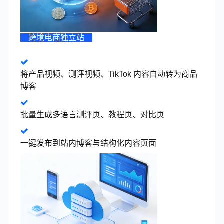
“每一
客页面
“交付效率至少提升了 5 倍。” 我
跨境电商独立站
精准，
们用视频和客户资料直接生成博
力小了
客，再一键多语言发布，一个团
队就能交付多个国家的 SEO 项
将产品视频、测评视频、TikTok 内容自动转为商品
目，客户非常认可。
博客
SaaS 官网增长负责人
批量生成多语言测评页、教程页、对比页
“我们
转成英
一键发布到站内博客与结构化内容页面
键词下
“视频终于不只是靠推荐流量活着
的质量
了。” 以前视频只有平台流量，现
多。”
在每个视频都能自动生成可收录
的博客页面，搜索流量持续在增
长，这是我最满意的一点。