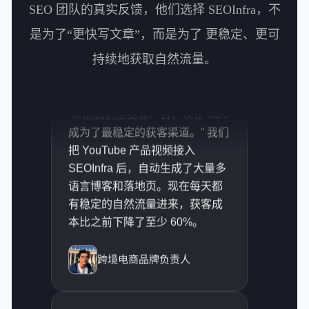
“一个
SEO 团队的真实反馈，他们选择 SEOInfra，不
播客、
是为了“更快写文章”，而是为了 更稳定、更可
创作，
持续地获取自然流量。
了我最
“以前我们主要靠广告，现在 SEO
成为了最稳定的获客渠道。” 我们
把 YouTube 产品视频接入
SEOInfra 后，自动生成了大量多
语言博客和落地页。现在每天都
“这是
有稳定的自然流量进来，获客成
设计的系
本比之前下降了至少 60%。
单的 
容生产
跨境电商品牌负责人
施。
“交付效率至少提升了 5 倍。” 我
们用视频和客户资料直接生成博
客，再一键多语言发布，一个团