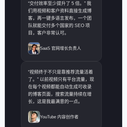
“每一
队就能交付多个国家的 SEO 项
客页面
目，客户非常认可。
精准，
力小了
SaaS 官网增长负责人
“视频终于不只是靠推荐流量活着
了。” 以前视频只有平台流量，现
“我们
在每个视频都能自动生成可收录
转成英
的博客页面，搜索流量持续在增
键词下
长，这是我最满意的一点。
的质量
多。”
YouTube 内容创作者
“海外询盘质量明显变高，而且很